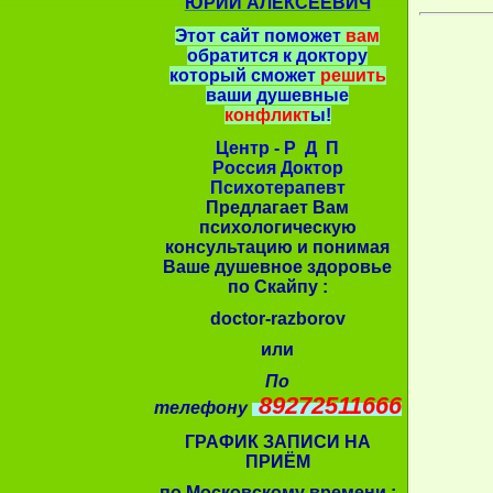
ЮРИЙ АЛЕКСЕЕВИЧ
Этот сайт поможет
вам
обратится к доктору
который сможет
решить
ваши душевные
конфликт
ы!
Центр - Р Д П
Россия Доктор
Психотерапевт
Предлагает Вам
психологическую
консультацию и понимая
Ваше душевное здоровье
по Скайпу :
doctor-razborov
или
По
89272511666
телефону
ГРАФИК ЗАПИСИ НА
ПРИЁМ
по Московскому времени :