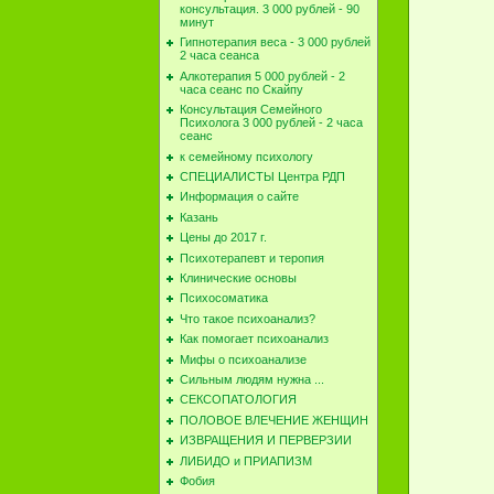
консультация. 3 000 рублей - 90
минут
Гипнотерапия веса - 3 000 рублей
2 часа сеанса
Алкотерапия 5 000 рублей - 2
часа сеанс по Скайпу
Консультация Семейного
Психолога 3 000 рублей - 2 часа
сеанс
к семейному психологу
СПЕЦИАЛИСТЫ Центра РДП
Информация о сайте
Казань
Цены до 2017 г.
Психотерапевт и теропия
Клинические основы
Психосоматика
Что такое психоанализ?
Как помогает психоанализ
Мифы о психоанализе
Сильным людям нужна ...
СЕКСОПАТОЛОГИЯ
ПОЛОВОЕ ВЛЕЧЕНИЕ ЖЕНЩИН
ИЗВРАЩЕНИЯ И ПЕРВЕРЗИИ
ЛИБИДО и ПРИАПИЗМ
Фобия