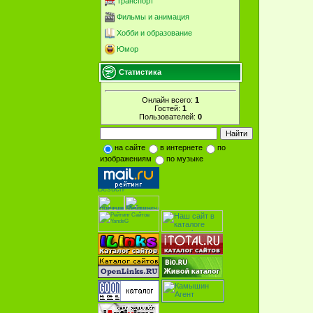
Транспорт
Фильмы и анимация
Хобби и образование
Юмор
Статистика
Онлайн всего:
1
Гостей:
1
Пользователей:
0
на сайте
в интернете
по
изображениям
по музыке