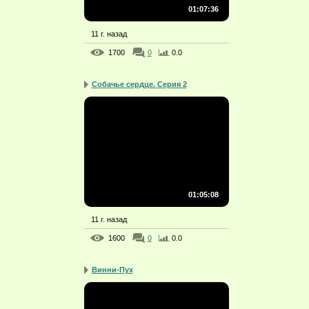
01:07:36
11 г. назад
1700
0
0.0
Собачье сердце. Серия 2
01:05:08
11 г. назад
1600
0
0.0
Винни-Пух