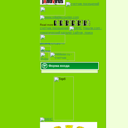
Read more
счетчик посещений
Нашли.com -
тематический
каталог сайтов, поиск
Форма входа