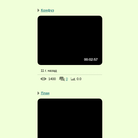
Конфуз
00:02:57
11 г. назад
1400
0
0.0
План