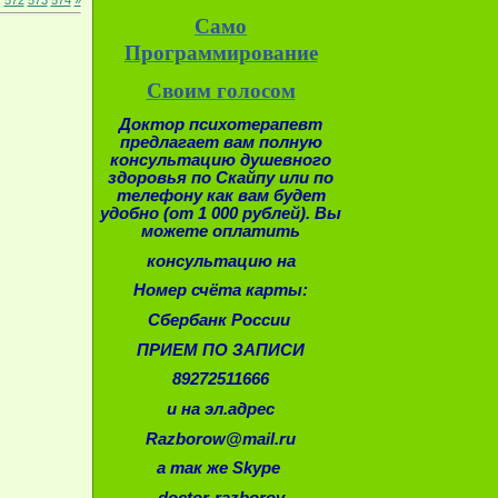
.
572
573
574
»
Само
Программирование
Своим голосом
Доктор психотерапевт
предлагает вам полную
консультацию душевного
здоровья по Скайпу или по
телефону как вам будет
удобно (от 1 000 рублей).
Вы
можете оплатить
консультацию на
Номер счёта карты:
Сбербанк России
ПРИЕМ ПО ЗАПИСИ
89272511666
и на эл.адрес
Razborow@mail.ru
а так же Skype
doctor-razborov