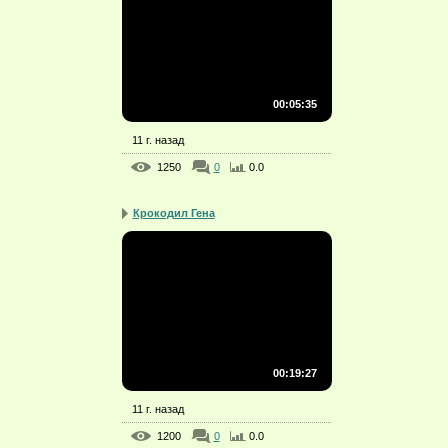
00:05:35
11 г. назад
1250
0
0.0
Крокодил Гена
00:19:27
11 г. назад
1200
0
0.0