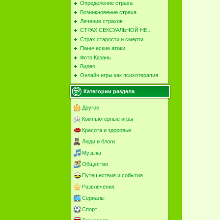
Определение страха
Возникновение страха
Лечение страхов
СТРАХ СЕКСУАЛЬНОЙ НЕ...
Cтрах старости и смерти
Панические атаки
Фото Казань
Видео
Онлайн игры как психотерапия
Категории раздела
Другое
Компьютерные игры
Красота и здоровье
Люди и блоги
Музыка
Общество
Путешествия и события
Развлечения
Сериалы
Спорт