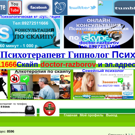
 Психотерапевт Гипнолог
Пси
11666
Скайп
doctor-razborov
и
эл.адре
Главная
|
Мой профиль
|
Выход
део
:
8596