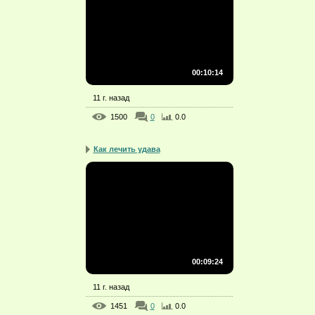
00:10:14
11 г. назад
1500
0
0.0
Как лечить удава
00:09:24
11 г. назад
1451
0
0.0