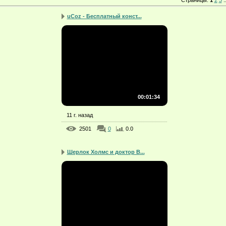
Страницы
:
1
2
3
.
uCoz - Бесплатный конст...
00:01:34
11 г. назад
2501
0
0.0
Шерлок Холмс и доктор В...