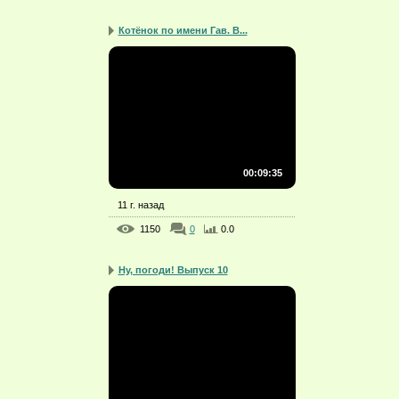
Котёнок по имени Гав. В...
00:09:35
11 г. назад
1150
0
0.0
Ну, погоди! Выпуск 10