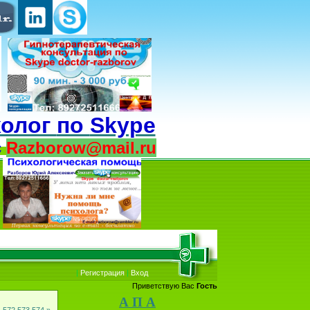
холог
по
Skype
с
Razborow@mail.ru
|
Регистрация
|
Вход
Приветствую Вас
Гость
А П А