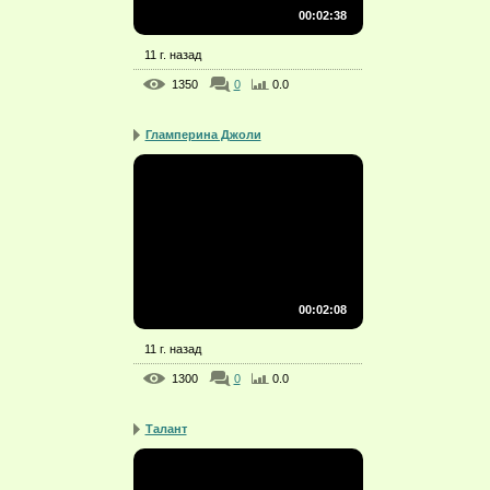
00:02:38
11 г. назад
1350
0
0.0
Гламперина Джоли
00:02:08
11 г. назад
1300
0
0.0
Талант