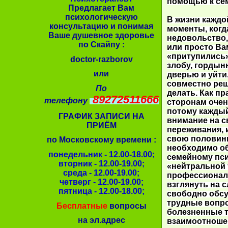
помощью к се
Предлагает Вам
психологическую
В жизни каждо
консультацию и понимая
моменты, когд
Ваше душевное здоровье
недовольство,
по Скайпу :
или просто Вам
«притупились»
doctor-razborov
злобу, гордын
или
дверью и уйти
совместно реш
По
делать. Как п
89272511666
телефону
сторонам очен
потому каждый
ГРАФИК ЗАПИСИ НА
внимание на с
ПРИЁМ
переживания, 
свою половинк
по Московскому времени :
необходимо об
понедельник - 12.00-18.00;
семейному пси
вторник - 12.00-19.00;
«нейтральной 
среда - 12.00-19.00;
профессионал
четверг - 12.00-19.00;
взглянуть на 
пятница - 12.00-18.00;
свободно обс
трудные вопро
Бесплатные
вопросы
болезненные т
на эл.адрес
взаимоотноше