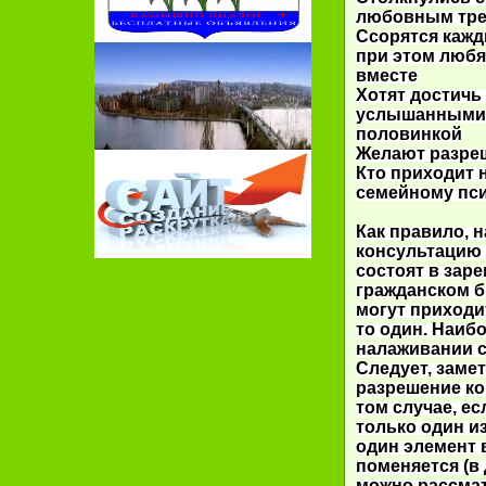
любовным тре
Ссорятся кажд
при этом любят
вместе
Хотят достичь
услышанными 
половинкой
Желают разре
Кто приходит 
семейному пс
Как правило, 
консультацию 
состоят в зар
гражданском б
могут приходит
то один. Наиб
налаживании 
Следует, заме
разрешение ко
том случае, ес
только один из
один элемент 
поменяется (в
можно рассмат