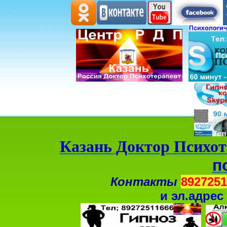
Казань
Доктор Психот
п
Контакты
8927251
и
эл.адрес