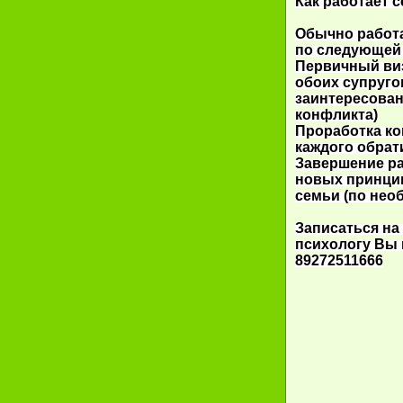
Как работает 
Обычно работа
по следующей 
Первичный виз
обоих супруго
заинтересован
конфликта)
Проработка ко
каждого обрат
Завершение р
новых принци
семьи (по нео
Записаться на
психологу Вы
89272511666