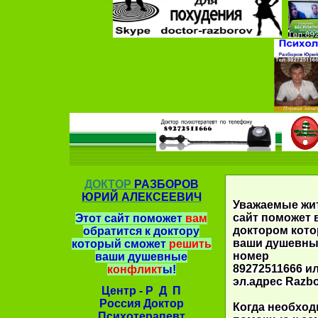
ДОКТОР
РАЗБОРОВ
ЮРИЙ АЛЕКСЕЕВИЧ
Уважаемые жит
сайт поможет 
Этот сайт поможет
вам
доктором кото
обратится к доктору
ваши душевны
который сможет
решить
номер
ваши душевные
89272511666 ил
конфликт
ы!
эл.адрес Razb
Центр - Р Д П
Россия Доктор
Когда необход
Психотерапевт