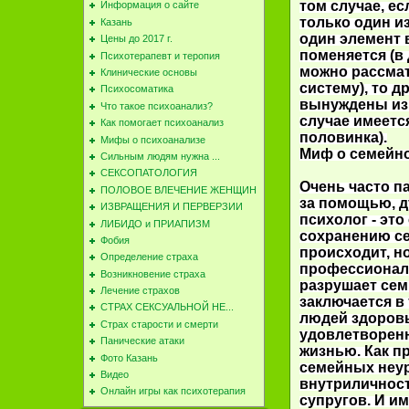
том случае, ес
Информация о сайте
только один из
Казань
один элемент 
Цены до 2017 г.
поменяется (в
Психотерапевт и теропия
можно рассмат
Клинические основы
систему), то д
Психосоматика
вынуждены из
Что такое психоанализ?
случае имеетс
Как помогает психоанализ
половинка).
Мифы о психоанализе
Миф о семейн
Сильным людям нужна ...
СЕКСОПАТОЛОГИЯ
Очень часто п
ПОЛОВОЕ ВЛЕЧЕНИЕ ЖЕНЩИН
за помощью, д
ИЗВРАЩЕНИЯ И ПЕРВЕРЗИИ
психолог - это
ЛИБИДО и ПРИАПИЗМ
сохранению се
Фобия
происходит, н
Определение страха
профессионал,
Возникновение страха
разрушает сем
Лечение страхов
заключается в
СТРАХ СЕКСУАЛЬНОЙ НЕ...
людей здоров
Cтрах старости и смерти
удовлетворен
Панические атаки
жизнью. Как п
Фото Казань
семейных неу
Видео
внутриличнос
Онлайн игры как психотерапия
супругов. И им