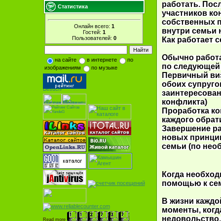
работать. Посл
Статистика
участников ко
собственных 
Онлайн всего:
1
внутри семьи 
Гостей:
1
Пользователей:
0
Как работает 
Обычно работа
на сайте
в интернете
по
по следующей 
изображениям
по музыке
Первичный виз
обоих супруго
заинтересован
конфликта)
Проработка ко
каждого обрат
Завершение р
новых принци
семьи (по нео
Когда необход
помощью к се
В жизни каждо
моменты, когд
недовольство,
Read more