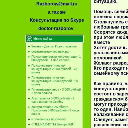
ситуацию.
Razborow@mail.ru
Помощь семейн
а так же
полезна людям
Консультация по Skype
Столкнулись с
любовным тре
doctor-razborov
Ссорятся кажд
при этом любят
Меню сайта
вместе
Казань - Доктор Психотерапевт
Хотят достичь
сознательная-терапия.рф
услышанными 
Психологическая консультация. 1
половинкой
000 рублей - 1 час сеанса
Желают разре
Психотерапевтическая
Кто приходит 
консультация 2 000 рублей - 75
минут
семейному пс
Гипнатерапевтическая
консультация. 3 000 рублей - 90
Как правило, 
минут
консультацию 
Гипнотерапия веса - 3 000 рублей
2 часа сеанса
состоят в зар
гражданском б
Алкотерапия 5 000 рублей - 2
часа сеанс по Скайпу
могут приходит
Консультация Семейного
то один. Наиб
Психолога 3 000 рублей - 2 часа
налаживании 
сеанс
Следует, заме
к семейному психологу
разрешение ко
СПЕЦИАЛИСТЫ Центра РДП