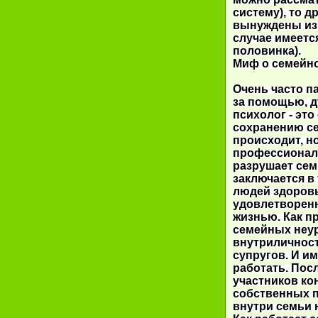
систему), то д
вынуждены из
случае имеетс
половинка).
Миф о семейн
Очень часто п
за помощью, д
психолог - это
сохранению се
происходит, н
профессионал,
разрушает сем
заключается в
людей здоров
удовлетворен
жизнью. Как п
семейных неу
внутриличнос
супругов. И им
работать. Посл
участников ко
собственных 
внутри семьи 