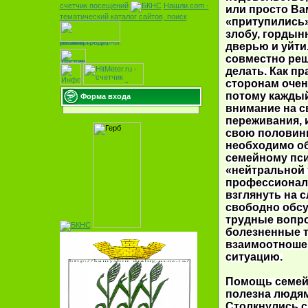
счетчик посещений
Нашли.com -
или просто Вам
тематический
каталог сайтов, поиск
«притупились»
злобу, гордын
дверью и уйти
совместно реш
делать. Как п
сторонам очен
потому каждый
Форма входа
внимание на с
переживания, 
свою половинк
необходимо об
семейному пси
«нейтральной 
профессионал
взглянуть на 
свободно обс
трудные вопро
болезненные т
взаимоотноше
ситуацию.
Помощь семейн
полезна людям
Столкнулись с