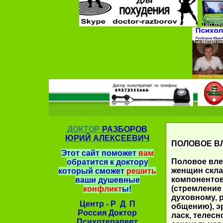
ДОКТОР
РАЗБОРОВ
ЮРИЙ АЛЕКСЕЕВИЧ
ПОЛОВОЕ В
Этот сайт поможет
вам
Половое вле
обратится к доктору
женщин скла
который сможет
решить
компонентов
ваши душевные
(стремление
конфликт
ы!
духовному, 
Центр - Р Д П
общению), э
Россия Доктор
ласк, телесн
Психотерапевт