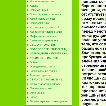
повышаться.
Информация о сайте
беременност
Казань
женщины, ка
Цены до 2017 г.
отсутствует 
Психотерапевт и теропия
сразу после
Клинические основы
отмечаться 
Психосоматика
ежемесячно
Что такое психоанализ?
перед менст
Как помогает психоанализ
менструации 
Мифы о психоанализе
падение уро
Сильным людям нужна ...
тела, что со
СЕКСОПАТОЛОГИЯ
базальной т
ПОЛОВОЕ ВЛЕЧЕНИЕ ЖЕНЩИН
Значительны
ИЗВРАЩЕНИЯ И ПЕРВЕРЗИИ
пробуждения
ЛИБИДО и ПРИАПИЗМ
влечения ил
Фобия
стремления 
Определение страха
течение все
Возникновение страха
встречаются
Лечение страхов
Свядоща - 2
СТРАХ СЕКСУАЛЬНОЙ НЕ...
Кратохвила 
Cтрах старости и смерти
тех пор пок
Панические атаки
проявления 
Фото Казань
женщины нах
Видео
уровне, дис
Онлайн игры как психотерапия
ощущает.