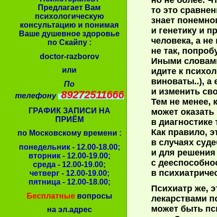
но не более. 
Предлагает Вам
то это сравнен
психологическую
знает понемног
консультацию и понимая
и генетику и пр
Ваше душевное здоровье
человека, а не 
по Скайпу :
не так, попроб
doctor-razborov
Иными словами
или
идите к психол
виноваты..), а
По
и изменить св
89272511666
телефону
Тем не менее, 
ГРАФИК ЗАПИСИ НА
может оказать
ПРИЁМ
в диагностике 
Как правило, 
по Московскому времени :
в случаях суд
понедельник - 12.00-18.00;
и для решения
вторник - 12.00-19.00;
с дееспособно
среда - 12.00-19.00;
в психиатриче
четверг - 12.00-19.00;
пятница - 12.00-18.00;
Психиатр
же, э
Бесплатные
вопросы
лекарствами п
может быть пс
на эл.адрес