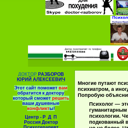
ДОКТОР
РАЗБОРОВ
ЮРИЙ АЛЕКСЕЕВИЧ
Многие путают пси
Этот сайт поможет
вам
психиатром, а иног
обратится к доктору
Попробую объяснить
который сможет
решить
ваши душевные
Психолог
— эт
конфликт
ы!
гуманитарным 
психологии. Ч
Центр - Р Д П
подкованный в
Россия Доктор
Психотерапевт