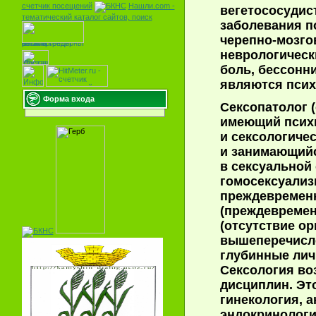
счетчик посещений
Нашли.com -
вегетососудист
тематический
каталог сайтов, поиск
заболевания п
черепно-мозгов
неврологическ
боль, бессонн
являются псих
Форма входа
Сексопатолог (
имеющий псих
и сексологиче
и занимающийс
в сексуальной 
гомосексуализ
преждевремен
(преждевремен
(отсутствие ор
вышеперечисле
глубинные лич
Сексология во
дисциплин. Эт
гинекология, а
эндокринологи