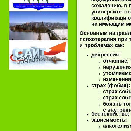
сожалению, в 
университетов
квалификацию
не имеющим ме
Основным направл
психотерапия при 
и проблемах как:
депрессия:
отчаяние, 
нарушения
утомляемо
изменения
страх (фобия):
страх собы
страх соб
боязнь тог
с внутрен
беспокойство;
зависимость:
алкоголиз