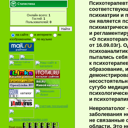
Психотерапев
Статистика
соответствующ
психиатрии и п
Онлайн всего:
1
Гостей:
1
он является п
Пользователей:
0
психиатрическ
и регламентир
на сайте
в интернете
по
«О психотерап
изображениям
по музыке
от 16.09.03г).
психоаналитик
пытались себя
к психотерапев
образование, 
демонстриров
несостоятельн
сугубо медици
психологическ
и психотерапи
Невропатолог
заболевания н
не связанные 
области. Это н
Read more