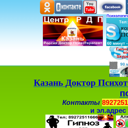
Казань
Доктор Психот
п
Контакты
8927251
и
эл.адрес