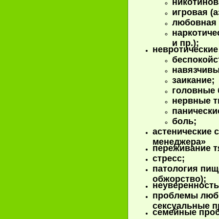
никотинов
игровая (а
любовная 
наркотиче
и пр.);
невротические
беспокойс
навязчивы
заикание;
головные 
нервные т
панические
боль;
астенические 
менеджера»
переживание т
стресс;
патология пищ
обжорство);
неуверенность 
проблемы любв
сексуальные п
семейные проб