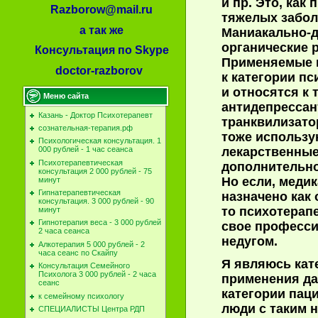
и пр. Это, как
Razborow@mail.ru
тяжелых забол
а так же
Маниакально-д
органические р
Консультация по Skype
Применяемые 
doctor-razborov
к категории п
и относятся к 
Меню сайта
антидепрессан
Казань - Доктор Психотерапевт
транквилизато
сознательная-терапия.рф
тоже использу
Психологическая консультация. 1
лекарственные
000 рублей - 1 час сеанса
Психотерапевтическая
дополнительно
консультация 2 000 рублей - 75
Но если, меди
минут
Гипнатерапевтическая
назначено как
консультация. 3 000 рублей - 90
то психотерап
минут
Гипнотерапия веса - 3 000 рублей
свое професси
2 часа сеанса
недугом.
Алкотерапия 5 000 рублей - 2
часа сеанс по Скайпу
Я являюсь кат
Консультация Семейного
Психолога 3 000 рублей - 2 часа
применения да
сеанс
категории пац
к семейному психологу
люди с таким 
СПЕЦИАЛИСТЫ Центра РДП