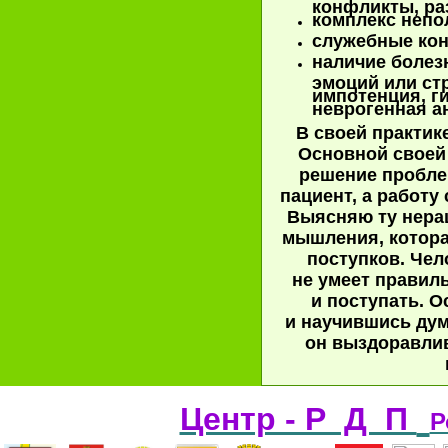
конфликты, раз
комплекс непо
служебные ко
наличие болез
эмоций или ст
импотенция, г
неврогенная ан
В
своей практике
Основной своей 
решение пробле
пациент, а работу
Выясняю ту нер
мышления, котора
поступков. Чело
не умеет правил
и поступать. О
и научившись дум
он выздоравлив
Центр - Р Д П
Р