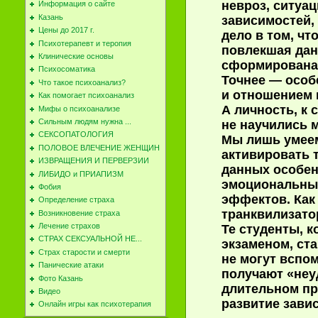
невроз, ситуа
Информация о сайте
Казань
зависимостей,
Цены до 2017 г.
дело в том, чт
Психотерапевт и теропия
повлекшая дан
Клинические основы
сформирована 
Психосоматика
Точнее — осо
Что такое психоанализ?
и отношением к
Как помогает психоанализ
А личность, к 
Мифы о психоанализе
Сильным людям нужна ...
не научились 
СЕКСОПАТОЛОГИЯ
Мы лишь умеем
ПОЛОВОЕ ВЛЕЧЕНИЕ ЖЕНЩИН
активировать 
ИЗВРАЩЕНИЯ И ПЕРВЕРЗИИ
данных особен
ЛИБИДО и ПРИАПИЗМ
эмоциональные
Фобия
эффектов. Как
Определение страха
транквилизато
Возникновение страха
Лечение страхов
Те студенты, к
СТРАХ СЕКСУАЛЬНОЙ НЕ...
экзаменом, ст
Cтрах старости и смерти
не могут вспо
Панические атаки
получают «неуд
Фото Казань
длительном пр
Видео
развитие зави
Онлайн игры как психотерапия